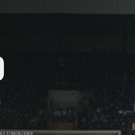
O
n
NER KENNENLERNEN